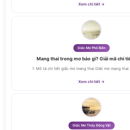
Xem chi tiết →
Giấc Mơ Phổ Biến
Mang thai trong mơ báo gì? Giải mã chi t
1. Mô tả chi tiết giấc mơ mang thai Giấc mơ mang thai 
Xem chi tiết →
Giấc Mơ Thấy Động Vật