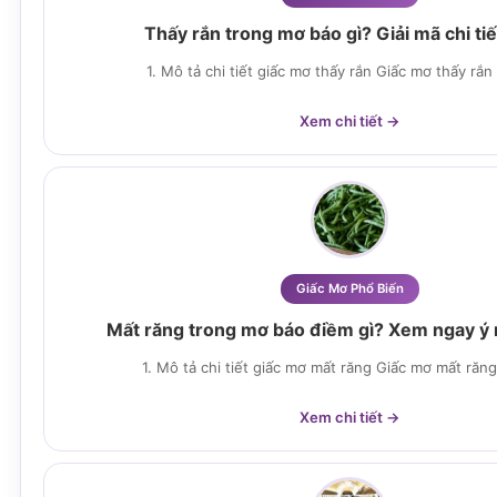
Thấy rắn trong mơ báo gì? Giải mã chi ti
1. Mô tả chi tiết giấc mơ thấy rắn Giấc mơ thấy rắn 
Xem chi tiết →
Giấc Mơ Phổ Biến
Mất răng trong mơ báo điềm gì? Xem ngay ý
1. Mô tả chi tiết giấc mơ mất răng Giấc mơ mất răng 
Xem chi tiết →