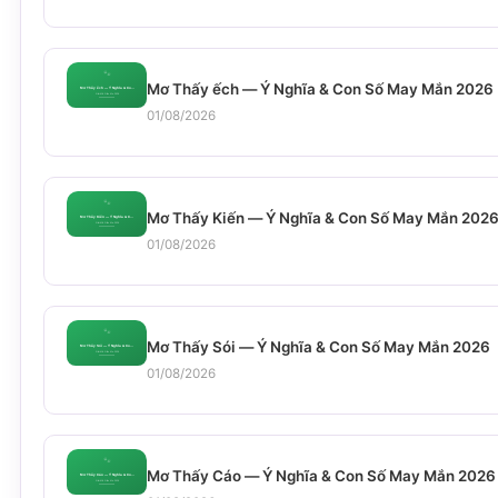
Mơ Thấy ếch — Ý Nghĩa & Con Số May Mắn 2026
01/08/2026
Mơ Thấy Kiến — Ý Nghĩa & Con Số May Mắn 202
01/08/2026
Mơ Thấy Sói — Ý Nghĩa & Con Số May Mắn 2026
01/08/2026
Mơ Thấy Cáo — Ý Nghĩa & Con Số May Mắn 2026