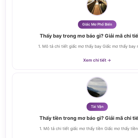
Giấc Mơ Phổ Biến
Thấy bay trong mơ báo gì? Giải mã chi ti
1. Mô tả chi tiết giấc mơ thấy bay Giấc mơ thấy bay m
Xem chi tiết →
Tài Vận
Thấy tiền trong mơ báo gì? Giải mã chi ti
1. Mô tả chi tiết giấc mơ thấy tiền Giấc mơ thấy tiền