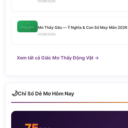
01/08/2026
Mơ Thấy Gấu — Ý Nghĩa & Con Số May Mắn 2026
01/08/2026
Xem tất cả Giấc Mơ Thấy Động Vật →
🌙
Chỉ Số Dễ Mơ Hôm Nay
07/08/2026
75