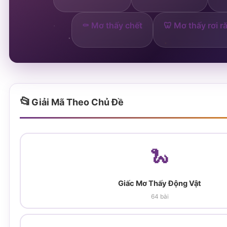
⚰️ Mơ thấy chết
🦷 Mơ thấy rơi r
📂
Giải Mã Theo Chủ Đề
🐍
Giấc Mơ Thấy Động Vật
64 bài