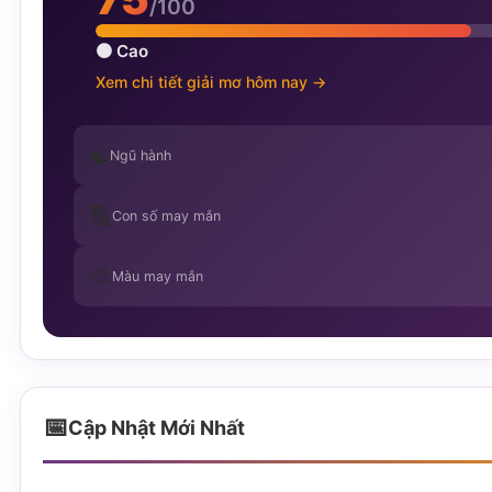
/100
🟠 Cao
Xem chi tiết giải mơ hôm nay →
☯️
Ngũ hành
🔢
Con số may mắn
🎨
Màu may mắn
📅
Cập Nhật Mới Nhất