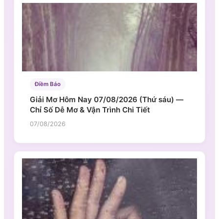
Điềm Báo
Giải Mơ Hôm Nay 07/08/2026 (Thứ sáu) —
Chỉ Số Dễ Mơ & Vận Trình Chi Tiết
07/08/2026