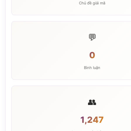
Chủ đề giải mã
💬
0
Bình luận
👥
1,247