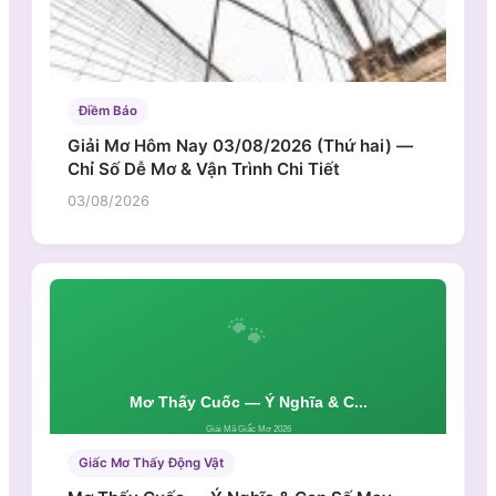
Điềm Báo
Giải Mơ Hôm Nay 03/08/2026 (Thứ hai) —
Chỉ Số Dễ Mơ & Vận Trình Chi Tiết
03/08/2026
Giấc Mơ Thấy Động Vật