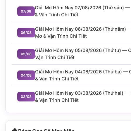
Giải Mơ Hôm Nay 07/08/2026 (Thứ sáu) —
07/08
& Vận Trình Chi Tiết
Giải Mơ Hôm Nay 06/08/2026 (Thứ năm) —
06/08
Mơ & Vận Trình Chi Tiết
Giải Mơ Hôm Nay 05/08/2026 (Thứ tư) — C
05/08
Vận Trình Chi Tiết
Giải Mơ Hôm Nay 04/08/2026 (Thứ ba) — 
04/08
& Vận Trình Chi Tiết
Giải Mơ Hôm Nay 03/08/2026 (Thứ hai) —
03/08
& Vận Trình Chi Tiết
🍀