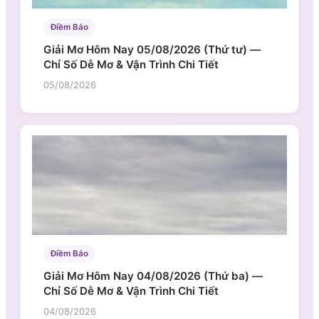
Điềm Báo
Giải Mơ Hôm Nay 05/08/2026 (Thứ tư) —
Chỉ Số Dễ Mơ & Vận Trình Chi Tiết
05/08/2026
Điềm Báo
Giải Mơ Hôm Nay 04/08/2026 (Thứ ba) —
Chỉ Số Dễ Mơ & Vận Trình Chi Tiết
04/08/2026