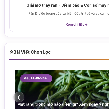
Giải mơ thấy rắn - Điềm báo & Con số may
Rắn là biểu tượng của sự biến đổi, trí tuệ và sự cám d
Xem chi tiết →
⭐
Bài Viết Chọn Lọc
Giấc Mơ Phổ Biến
❮
Mất răng trong mơ báo điềm gì? Xem ngay ý ng