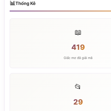
📊
Thống Kê
📖
419
Giấc mơ đã giải mã
📂
29