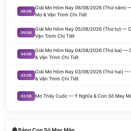
Giải Mơ Hôm Nay 06/08/2026 (Thứ năm) —
06/08
Mơ & Vận Trình Chi Tiết
Giải Mơ Hôm Nay 05/08/2026 (Thứ tư) — C
05/08
Vận Trình Chi Tiết
Giải Mơ Hôm Nay 04/08/2026 (Thứ ba) — 
04/08
& Vận Trình Chi Tiết
Giải Mơ Hôm Nay 03/08/2026 (Thứ hai) —
03/08
& Vận Trình Chi Tiết
Mơ Thấy Cuốc — Ý Nghĩa & Con Số May M
02/08
🍀
Bảng Con Số May Mắn