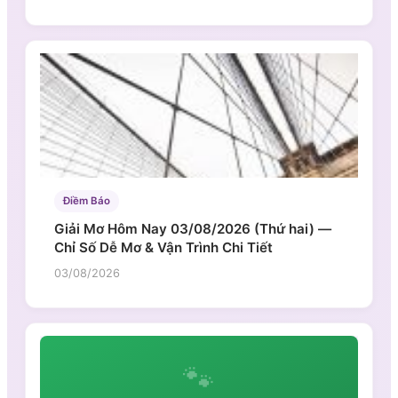
Điềm Báo
Giải Mơ Hôm Nay 03/08/2026 (Thứ hai) —
Chỉ Số Dễ Mơ & Vận Trình Chi Tiết
03/08/2026