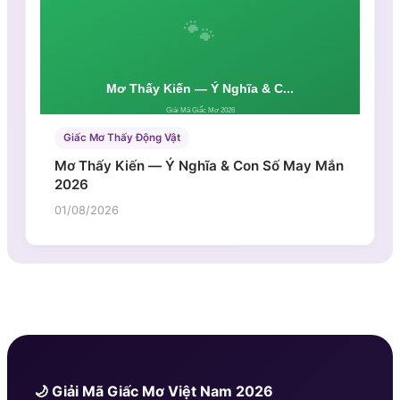
Giấc Mơ Thấy Động Vật
Mơ Thấy Kiến — Ý Nghĩa & Con Số May Mắn
2026
01/08/2026
🌙 Giải Mã Giấc Mơ Việt Nam 2026