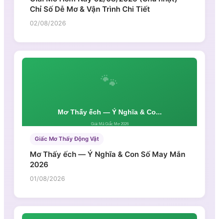
Chỉ Số Dễ Mơ & Vận Trình Chi Tiết
02/08/2026
Giấc Mơ Thấy Động Vật
Mơ Thấy ếch — Ý Nghĩa & Con Số May Mắn
2026
01/08/2026