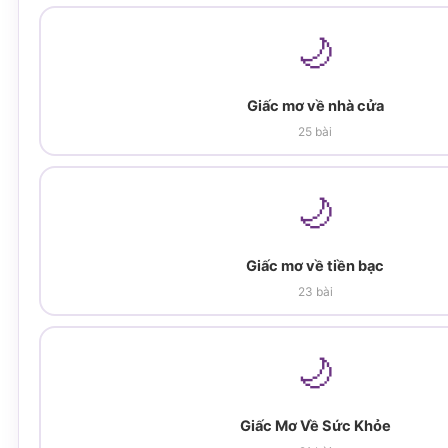
🌙
Giấc mơ về nhà cửa
25 bài
🌙
Giấc mơ về tiền bạc
23 bài
🌙
Giấc Mơ Về Sức Khỏe