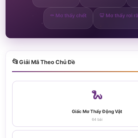
⚰️ Mơ thấy chết
🦷 Mơ thấy rơi r
📂
Giải Mã Theo Chủ Đề
🐍
Giấc Mơ Thấy Động Vật
64 bài