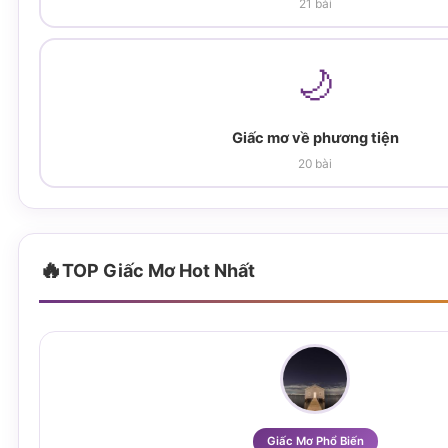
21 bài
🌙
Giấc mơ về phương tiện
20 bài
🔥
TOP Giấc Mơ Hot Nhất
Giấc Mơ Phổ Biến