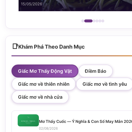
15/05/2026
📑
Khám Phá Theo Danh Mục
Giấc Mơ Thấy Động Vật
Điềm Báo
Giấc mơ về thiên nhiên
Giấc mơ về tình yêu
Giấc mơ về nhà cửa
Mơ Thấy Cuốc — Ý Nghĩa & Con Số May Mắn 202
02/08/2026