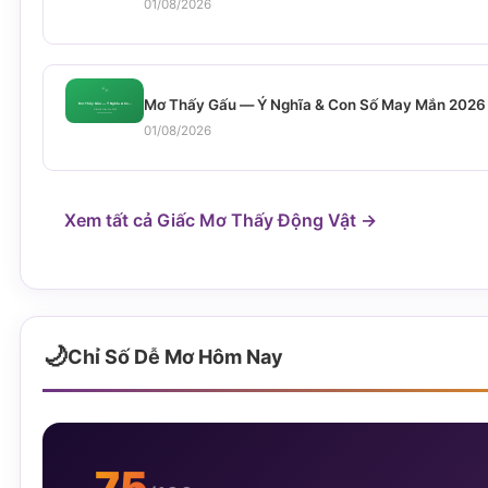
01/08/2026
Mơ Thấy Gấu — Ý Nghĩa & Con Số May Mắn 2026
01/08/2026
Xem tất cả Giấc Mơ Thấy Động Vật →
🌙
Chỉ Số Dễ Mơ Hôm Nay
07/08/2026
75