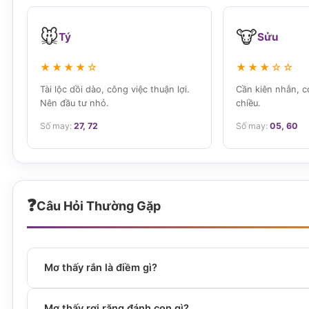
🐭
🐮
Tý
Sửu
★★★★☆
★★★☆☆
Tài lộc dồi dào, công việc thuận lợi.
Cần kiên nhẫn, c
Nên đầu tư nhỏ.
chiều.
Số may:
27, 72
Số may:
05, 60
❓
Câu Hỏi Thường Gặp
Mơ thấy rắn là điềm gì?
Mơ thấy rơi răng đánh con gì?