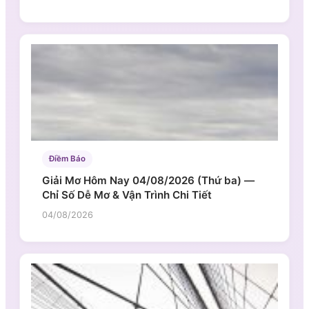
Điềm Báo
Giải Mơ Hôm Nay 04/08/2026 (Thứ ba) —
Chỉ Số Dễ Mơ & Vận Trình Chi Tiết
04/08/2026