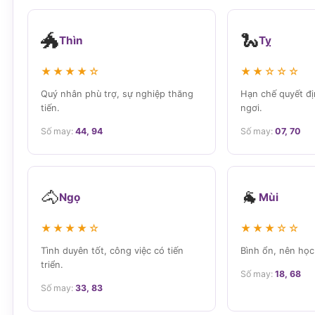
🐲
🐍
Thìn
Tỵ
★★★★☆
★★☆☆☆
Quý nhân phù trợ, sự nghiệp thăng
Hạn chế quyết đị
tiến.
ngơi.
Số may:
44, 94
Số may:
07, 70
🐴
🐐
Ngọ
Mùi
★★★★☆
★★★☆☆
Tình duyên tốt, công việc có tiến
Bình ổn, nên học
triển.
Số may:
18, 68
Số may:
33, 83