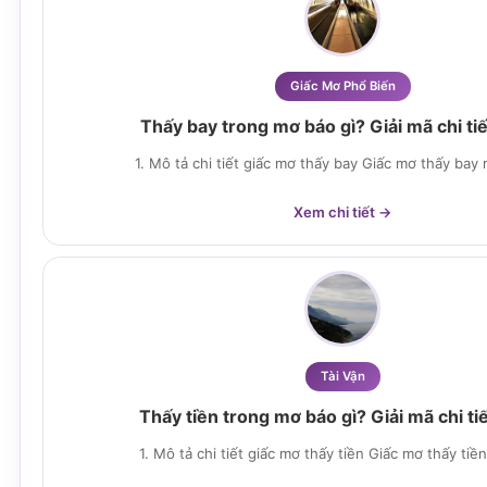
Giấc Mơ Phổ Biến
Thấy bay trong mơ báo gì? Giải mã chi ti
1. Mô tả chi tiết giấc mơ thấy bay Giấc mơ thấy bay m
Xem chi tiết →
Tài Vận
Thấy tiền trong mơ báo gì? Giải mã chi ti
1. Mô tả chi tiết giấc mơ thấy tiền Giấc mơ thấy tiền