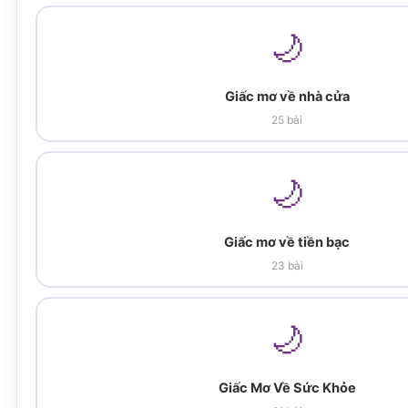
🌙
Giấc mơ về nhà cửa
25 bài
🌙
Giấc mơ về tiền bạc
23 bài
🌙
Giấc Mơ Về Sức Khỏe