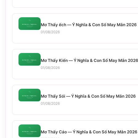
Mơ Thấy ếch — Ý Nghĩa & Con Số May Mắn 2026
01/08/2026
Mơ Thấy Kiến — Ý Nghĩa & Con Số May Mắn 202
01/08/2026
Mơ Thấy Sói — Ý Nghĩa & Con Số May Mắn 2026
01/08/2026
Mơ Thấy Cáo — Ý Nghĩa & Con Số May Mắn 2026