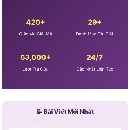
420+
29+
Giấc Mơ Giải Mã
Danh Mục Chi Tiết
63,000+
24/7
Lượt Tra Cứu
Cập Nhật Liên Tục
📝 Bài Viết Mới Nhất