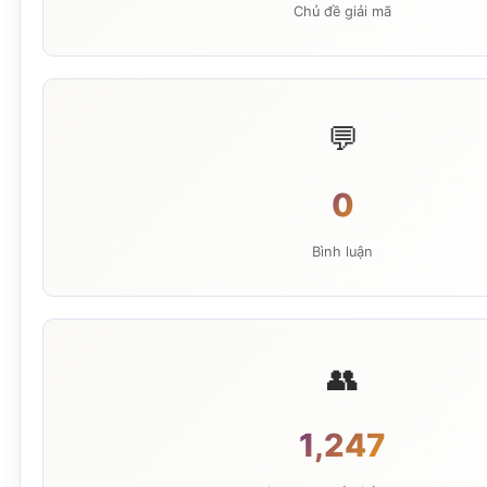
Chủ đề giải mã
💬
0
Bình luận
👥
1,247