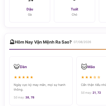
Dậu
Tuất
Gà
Chó
🔮
Hôm Nay Vận Mệnh Ra Sao?
07/08/2026
🐯
🐱
Dần
Mão
★★★★★
★★★☆☆
Ngày cực kỳ may mắn, mọi sự hanh
Cẩn thận tiểu nhâ
thông.
Số may:
21, 72
Số may:
38, 78