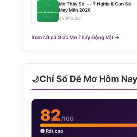
Mơ Thấy Sói — Ý Nghĩa & Con Số
May Mắn 2026
01/08/2026
Xem tất cả Giấc Mơ Thấy Động Vật →
Chỉ Số Dễ Mơ Hôm Na
🌙
82
/100
🔴 Rất cao