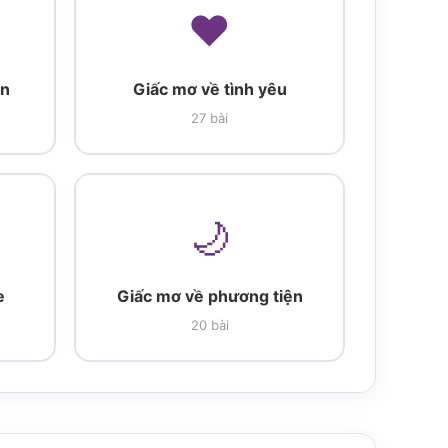
❤️
ên
Giấc mơ về tình yêu
27 bài
🌙
e
Giấc mơ về phương tiện
20 bài