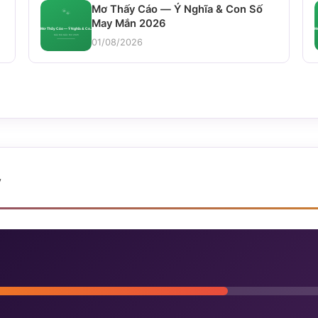
Mơ Thấy Cáo — Ý Nghĩa & Con Số
May Mắn 2026
01/08/2026
y
09/08/2026