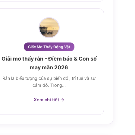
Giấc Mơ Thấy Động Vật
Giải mơ thấy rắn - Điềm báo & Con số
may mắn 2026
Rắn là biểu tượng của sự biến đổi, trí tuệ và sự
cám dỗ. Trong...
Xem chi tiết →