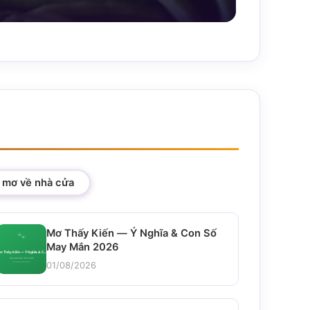
 mơ về nhà cửa
Mơ Thấy Kiến — Ý Nghĩa & Con Số
May Mắn 2026
01/08/2026