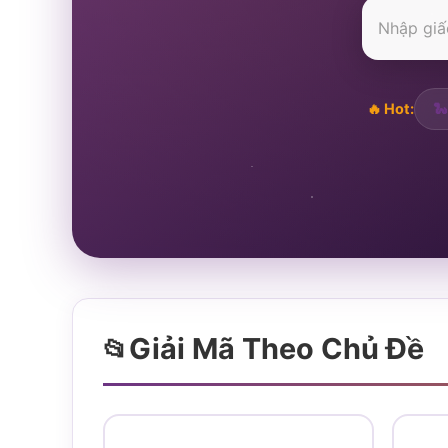
🔥 Hot:
🐍
Giải Mã Theo Chủ Đề
📂