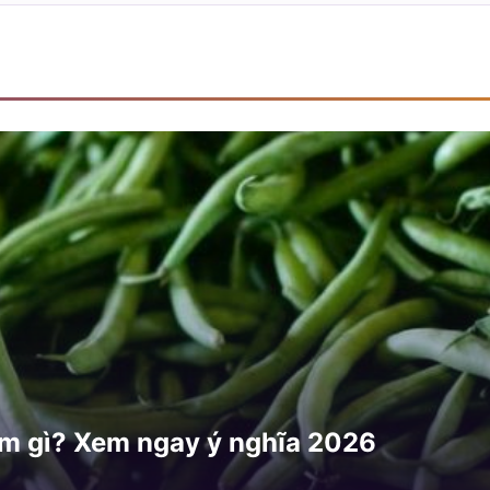
ềm gì? Xem ngay ý nghĩa 2026