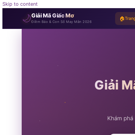
Skip to content
Giải Mã Giấc Mơ
🌙
🏠
Tran
Điềm Báo & Con Số May Mắn 2026
Sổ Mơ
Khám phá ý