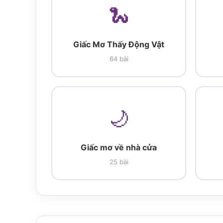
🐍
Giấc Mơ Thấy Động Vật
64 bài
🌙
Giấc mơ về nhà cửa
25 bài