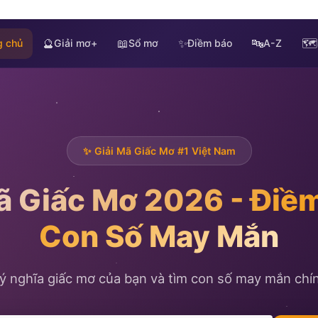
🔮
📖
✨
🔤
🗺️
g chủ
Giải mơ+
Sổ mơ
Điềm báo
A-Z
✨ Giải Mã Giấc Mơ #1 Việt Nam
 2026 - Tra Cứu Con 
Mắn
 nghĩa giấc mơ của bạn và tìm con số may mắn chí