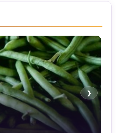
Giấc Mơ P
❯
Thấy 
15/05/20