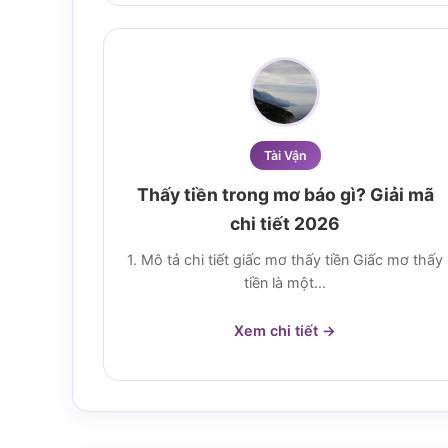
Tài Vận
Thấy tiền trong mơ báo gì? Giải mã
chi tiết 2026
1. Mô tả chi tiết giấc mơ thấy tiền Giấc mơ thấy
tiền là một...
Xem chi tiết →