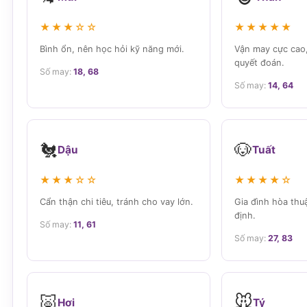
★★★☆☆
★★★★★
Bình ổn, nên học hỏi kỹ năng mới.
Vận may cực cao
quyết đoán.
Số may:
18, 68
Số may:
14, 64
🐔
🐶
Dậu
Tuất
★★★☆☆
★★★★☆
Cẩn thận chi tiêu, tránh cho vay lớn.
Gia đình hòa thuậ
định.
Số may:
11, 61
Số may:
27, 83
🐷
🐭
Hợi
Tý