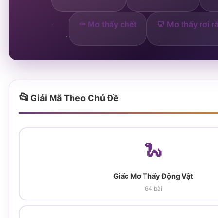
⚰️ Mơ thấy chết
🦷 Mơ thấy rơi r
📂
Giải Mã Theo Chủ Đề
🐍
Giấc Mơ Thấy Động Vật
64 bài