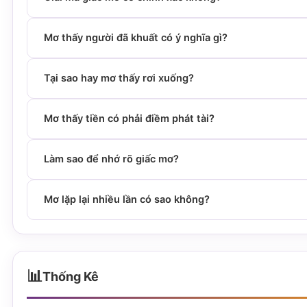
Mơ thấy người đã khuất có ý nghĩa gì?
Tại sao hay mơ thấy rơi xuống?
Mơ thấy tiền có phải điềm phát tài?
Làm sao để nhớ rõ giấc mơ?
Mơ lặp lại nhiều lần có sao không?
📊
Thống Kê