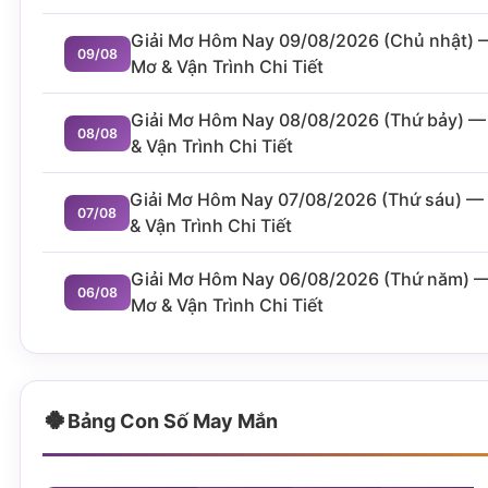
Giải Mơ Hôm Nay 09/08/2026 (Chủ nhật) 
09/08
Mơ & Vận Trình Chi Tiết
Giải Mơ Hôm Nay 08/08/2026 (Thứ bảy) —
08/08
& Vận Trình Chi Tiết
Giải Mơ Hôm Nay 07/08/2026 (Thứ sáu) —
07/08
& Vận Trình Chi Tiết
Giải Mơ Hôm Nay 06/08/2026 (Thứ năm) —
06/08
Mơ & Vận Trình Chi Tiết
🍀
Bảng Con Số May Mắn