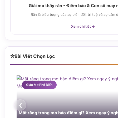
Giải mơ thấy rắn - Điềm báo & Con số may
Rắn là biểu tượng của sự biến đổi, trí tuệ và sự cám d
Xem chi tiết →
⭐
Bài Viết Chọn Lọc
Giấc Mơ Phổ Biến
❮
Mất răng trong mơ báo điềm gì? Xem ngay ý ng