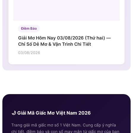
Điềm Báo
Giải Mơ Hôm Nay 03/08/2026 (Thứ hai) —
Chỉ Số Dễ Mơ & Vận Trình Chi Tiết
03/08/2026
🌙 Giải Mã Giấc Mơ Việt Nam 2026
Trang giải mã giấc mơ số 1 Việt Nam. Cung cấp ý nghĩa
chi tiết, điềm báo và con số may mắn từ giấc mơ của bạn