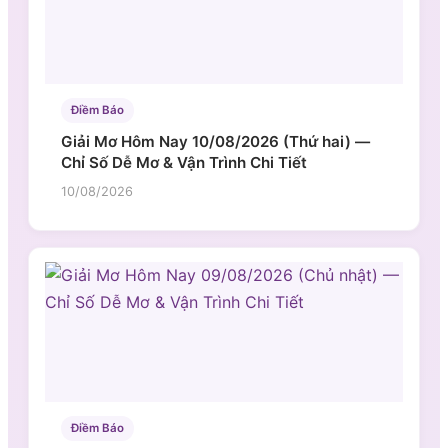
Điềm Báo
Giải Mơ Hôm Nay 10/08/2026 (Thứ hai) —
Chỉ Số Dễ Mơ & Vận Trình Chi Tiết
10/08/2026
Điềm Báo