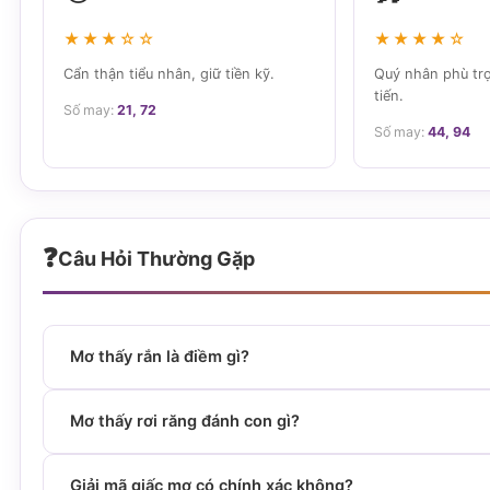
★★★☆☆
★★★★☆
Cẩn thận tiểu nhân, giữ tiền kỹ.
Quý nhân phù trợ
tiến.
Số may:
21, 72
Số may:
44, 94
❓
Câu Hỏi Thường Gặp
Mơ thấy rắn là điềm gì?
Mơ thấy rơi răng đánh con gì?
Giải mã giấc mơ có chính xác không?