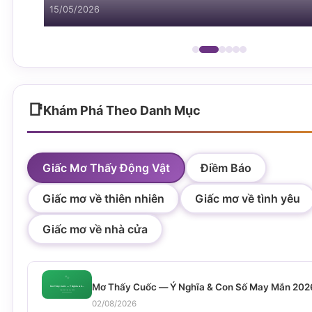
15/05/2026
📑
Khám Phá Theo Danh Mục
Giấc Mơ Thấy Động Vật
Điềm Báo
Giấc mơ về thiên nhiên
Giấc mơ về tình yêu
Giấc mơ về nhà cửa
Mơ Thấy Cuốc — Ý Nghĩa & Con Số May Mắn 202
02/08/2026