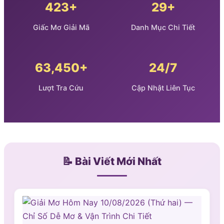
423+
29+
Giấc Mơ Giải Mã
Danh Mục Chi Tiết
63,450+
24/7
Lượt Tra Cứu
Cập Nhật Liên Tục
📝 Bài Viết Mới Nhất