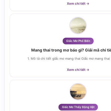
Xem chi tiết →
Giấc Mơ Phổ Biến
Mang thai trong mơ báo gì? Giải mã chi t
1. Mô tả chi tiết giấc mơ mang thai Giấc mơ mang thai 
Xem chi tiết →
Giấc Mơ Thấy Động Vật