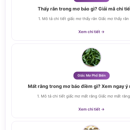
Thấy rắn trong mơ báo gì? Giải mã chi ti
1. Mô tả chi tiết giấc mơ thấy rắn Giấc mơ thấy rắn 
Xem chi tiết →
Giấc Mơ Phổ Biến
Mất răng trong mơ báo điềm gì? Xem ngay ý
1. Mô tả chi tiết giấc mơ mất răng Giấc mơ mất răng 
Xem chi tiết →