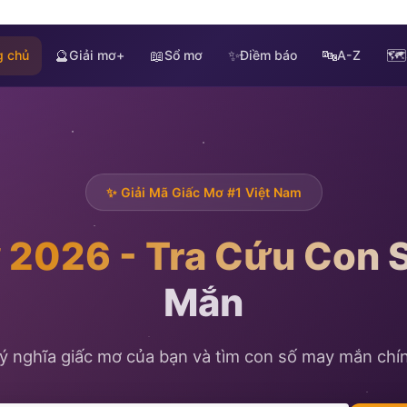
🔮
📖
✨
🔤
🗺️
g chủ
Giải mơ+
Sổ mơ
Điềm báo
A-Z
✨ Giải Mã Giấc Mơ #1 Việt Nam
 2026 - Tra Cứu Con 
Mắn
 nghĩa giấc mơ của bạn và tìm con số may mắn chí