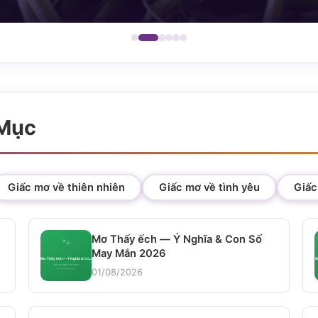
 Mục
Giấc mơ về thiên nhiên
Giấc mơ về tình yêu
Giấc
Mơ Thấy ếch — Ý Nghĩa & Con Số
May Mắn 2026
01/08/2026