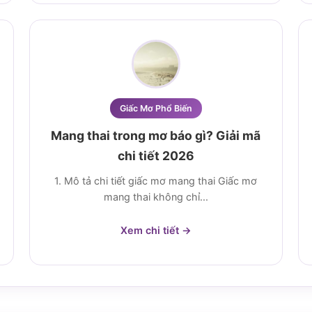
Giấc Mơ Phổ Biến
Mang thai trong mơ báo gì? Giải mã
chi tiết 2026
1. Mô tả chi tiết giấc mơ mang thai Giấc mơ
mang thai không chỉ...
Xem chi tiết →