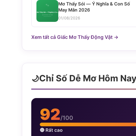
Mơ Thấy Sói — Ý Nghĩa & Con Số
May Mắn 2026
01/08/2026
Xem tất cả Giấc Mơ Thấy Động Vật →
Chỉ Số Dễ Mơ Hôm Na
🌙
92
/100
🔴 Rất cao