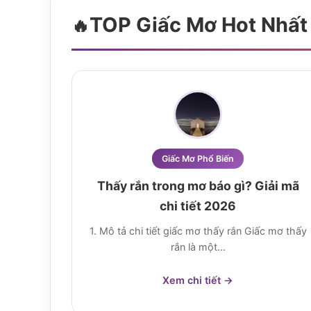
TOP Giấc Mơ Hot Nhất
🔥
Giấc Mơ Phổ Biến
Thấy rắn trong mơ báo gì? Giải mã
chi tiết 2026
1. Mô tả chi tiết giấc mơ thấy rắn Giấc mơ thấy
rắn là một...
Xem chi tiết →