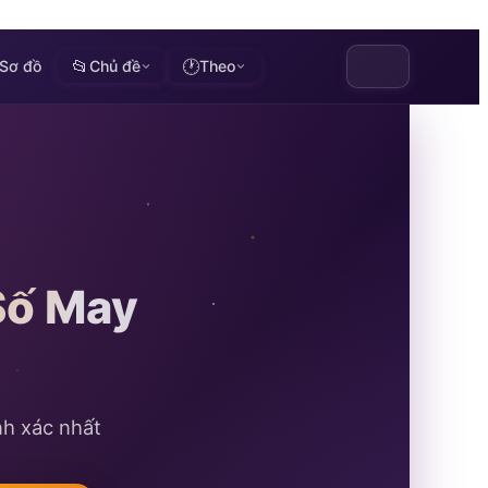
📂
🕐
Sơ đồ
Chủ đề
Theo
Số May
nh xác nhất