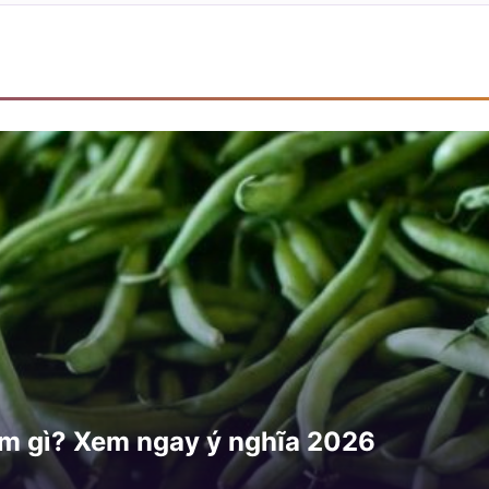
ềm gì? Xem ngay ý nghĩa 2026