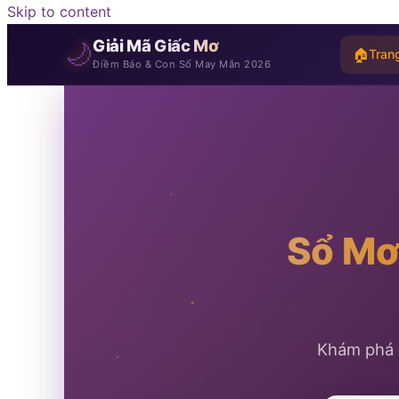
Skip to content
Giải Mã Giấc Mơ
🌙
🏠
Tran
Điềm Báo & Con Số May Mắn 2026
Sổ Mơ
Khám phá ý