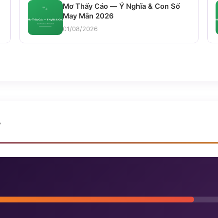
Mơ Thấy Cáo — Ý Nghĩa & Con Số
May Mắn 2026
01/08/2026
y
06/08/2026