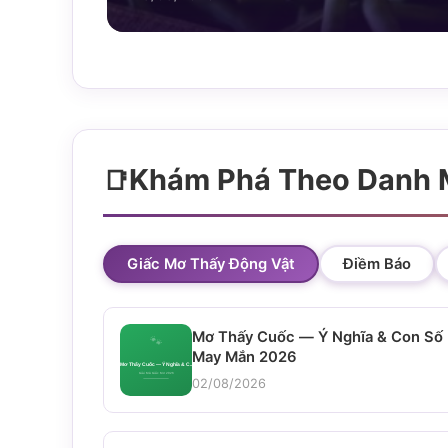
Khám Phá Theo Danh
📑
Giấc Mơ Thấy Động Vật
Điềm Báo
Mơ Thấy Cuốc — Ý Nghĩa & Con Số
May Mắn 2026
02/08/2026