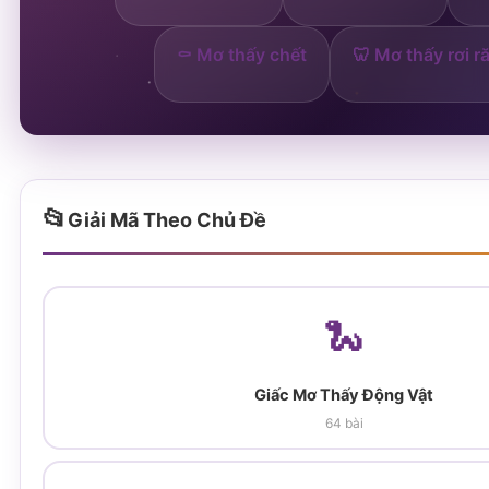
⚰️ Mơ thấy chết
🦷 Mơ thấy rơi r
📂
Giải Mã Theo Chủ Đề
🐍
Giấc Mơ Thấy Động Vật
64 bài