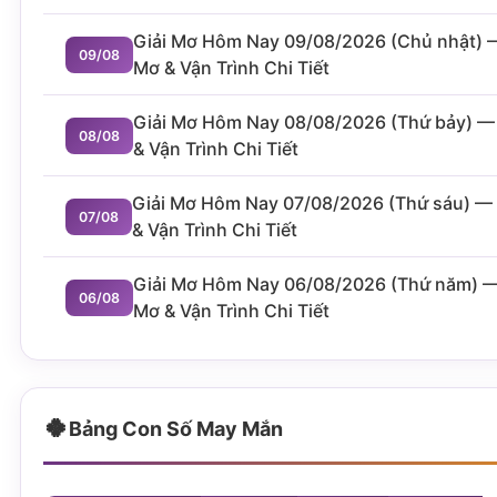
Giải Mơ Hôm Nay 09/08/2026 (Chủ nhật) 
09/08
Mơ & Vận Trình Chi Tiết
Giải Mơ Hôm Nay 08/08/2026 (Thứ bảy) —
08/08
& Vận Trình Chi Tiết
Giải Mơ Hôm Nay 07/08/2026 (Thứ sáu) —
07/08
& Vận Trình Chi Tiết
Giải Mơ Hôm Nay 06/08/2026 (Thứ năm) —
06/08
Mơ & Vận Trình Chi Tiết
🍀
Bảng Con Số May Mắn