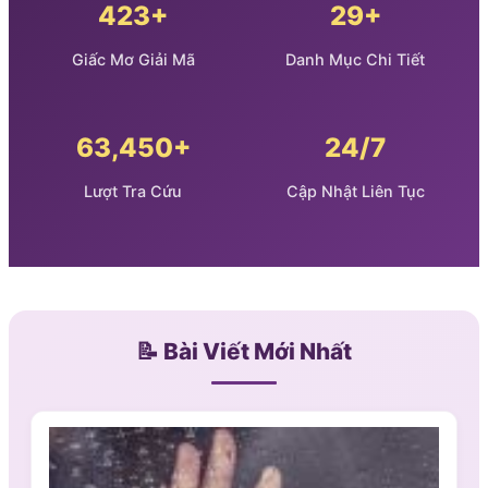
423+
29+
Giấc Mơ Giải Mã
Danh Mục Chi Tiết
63,450+
24/7
Lượt Tra Cứu
Cập Nhật Liên Tục
📝 Bài Viết Mới Nhất