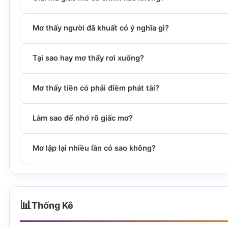
Mơ thấy người đã khuất có ý nghĩa gì?
Tại sao hay mơ thấy rơi xuống?
Mơ thấy tiền có phải điềm phát tài?
Làm sao để nhớ rõ giấc mơ?
Mơ lặp lại nhiều lần có sao không?
📊
Thống Kê