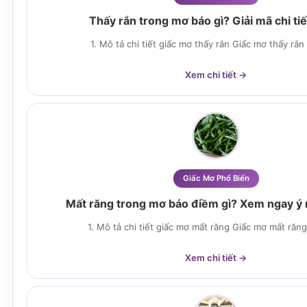
Thấy rắn trong mơ báo gì? Giải mã chi ti
1. Mô tả chi tiết giấc mơ thấy rắn Giấc mơ thấy rắn 
Xem chi tiết →
Giấc Mơ Phổ Biến
Mất răng trong mơ báo điềm gì? Xem ngay ý
1. Mô tả chi tiết giấc mơ mất răng Giấc mơ mất răng 
Xem chi tiết →