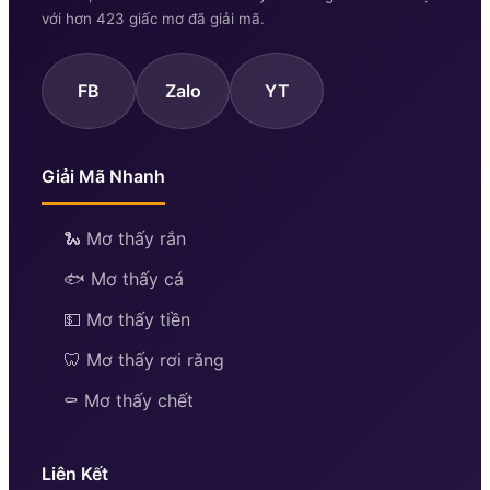
với hơn 423 giấc mơ đã giải mã.
FB
Zalo
YT
Giải Mã Nhanh
🐍 Mơ thấy rắn
🐟 Mơ thấy cá
💵 Mơ thấy tiền
🦷 Mơ thấy rơi răng
⚰️ Mơ thấy chết
Liên Kết