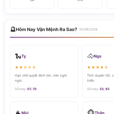
🔮
Hôm Nay Vận Mệnh Ra Sao?
10/08/2026
🐍
🐴
Tỵ
Ngọ
★★☆☆☆
★★★★☆
Hạn chế quyết định lớn, nên nghỉ
Tình duyên tốt, c
ngơi.
triển.
Số may:
07, 70
Số may:
33, 83
🐐
🐵
Mùi
Thân