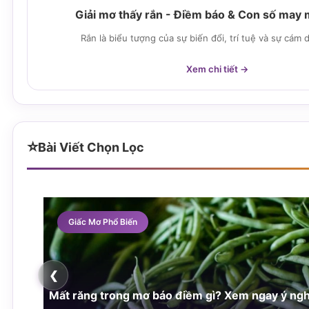
Giải mơ thấy rắn - Điềm báo & Con số may
Rắn là biểu tượng của sự biến đổi, trí tuệ và sự cám d
Xem chi tiết →
⭐
Bài Viết Chọn Lọc
Giấc Mơ Phổ Biến
❮
Mất răng trong mơ báo điềm gì? Xem ngay ý ng