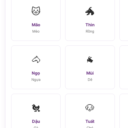
🐱
🐲
Mão
Thìn
Mèo
Rồng
🐴
🐐
Ngọ
Mùi
Ngựa
Dê
🐔
🐶
Dậu
Tuất
Gà
Chó