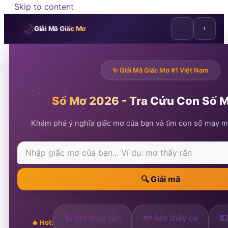
Skip to content
🌙
Giải Mã Giấc Mơ
✨ Giải Mã Giấc Mơ #1 Việt Nam
Sổ Mơ 2026 - Tra Cứu Con Số 
Khám phá ý nghĩa giấc mơ của bạn và tìm con số may m
🔍 Giải mã
🐍 Mơ thấy rắn
🐟 Mơ thấy cá
💵
🔥 Hot: