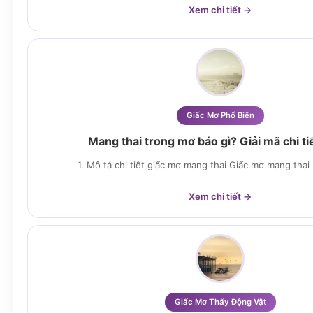
Xem chi tiết →
Giấc Mơ Phổ Biến
Mang thai trong mơ báo gì? Giải mã chi t
1. Mô tả chi tiết giấc mơ mang thai Giấc mơ mang thai 
Xem chi tiết →
Giấc Mơ Thấy Động Vật