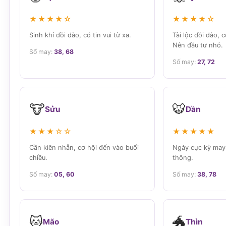
★★★★☆
★★★★☆
Sinh khí dồi dào, có tin vui từ xa.
Tài lộc dồi dào, c
Nên đầu tư nhỏ.
Số may:
38, 68
Số may:
27, 72
🐮
🐯
Sửu
Dần
★★★☆☆
★★★★★
Cần kiên nhẫn, cơ hội đến vào buổi
Ngày cực kỳ may
chiều.
thông.
Số may:
05, 60
Số may:
38, 78
🐱
🐲
Mão
Thìn