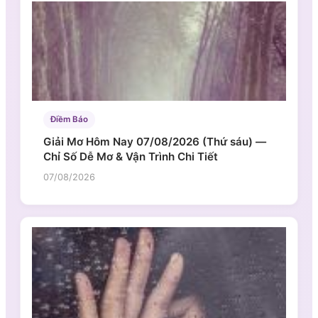
Điềm Báo
Giải Mơ Hôm Nay 07/08/2026 (Thứ sáu) —
Chỉ Số Dễ Mơ & Vận Trình Chi Tiết
07/08/2026