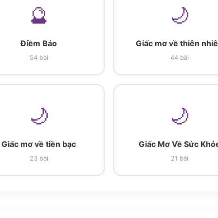
🔮
🌙
Điềm Báo
Giấc mơ về thiên nhi
54 bài
44 bài
🌙
🌙
Giấc mơ về tiền bạc
Giấc Mơ Về Sức Khỏ
23 bài
21 bài