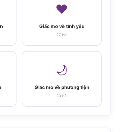
❤️
ên
Giấc mơ về tình yêu
27 bài
🌙
e
Giấc mơ về phương tiện
20 bài