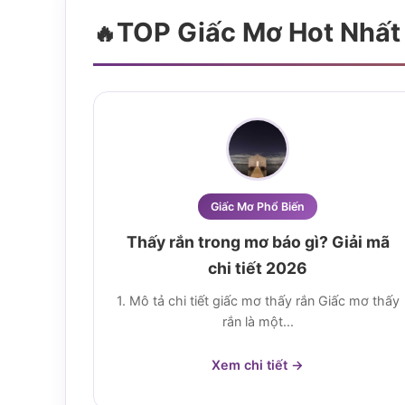
TOP Giấc Mơ Hot Nhất
🔥
Giấc Mơ Phổ Biến
Thấy rắn trong mơ báo gì? Giải mã
chi tiết 2026
1. Mô tả chi tiết giấc mơ thấy rắn Giấc mơ thấy
rắn là một...
Xem chi tiết →