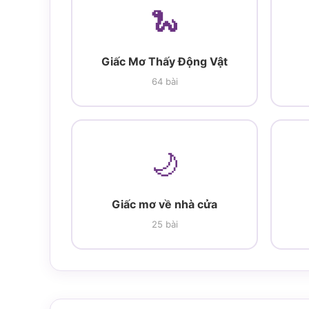
🐍
Giấc Mơ Thấy Động Vật
64 bài
🌙
Giấc mơ về nhà cửa
25 bài