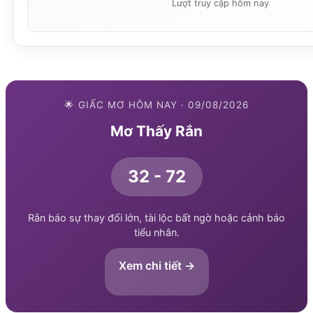
Lượt truy cập hôm nay
🌟 GIẤC MƠ HÔM NAY · 09/08/2026
Mơ Thấy Rắn
32 - 72
Rắn báo sự thay đổi lớn, tài lộc bất ngờ hoặc cảnh báo
tiểu nhân.
Xem chi tiết →