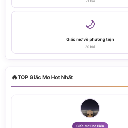
21 bài
🌙
Giấc mơ về phương tiện
20 bài
🔥
TOP Giấc Mơ Hot Nhất
Giấc Mơ Phổ Biến