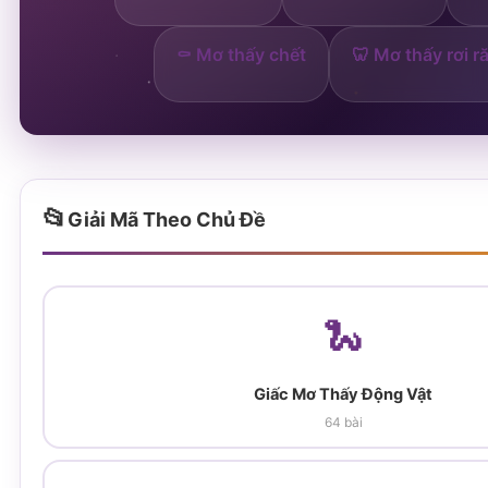
⚰️ Mơ thấy chết
🦷 Mơ thấy rơi r
📂
Giải Mã Theo Chủ Đề
🐍
Giấc Mơ Thấy Động Vật
64 bài