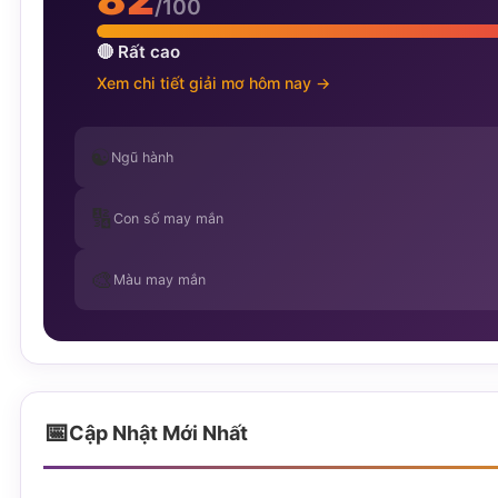
/100
🔴 Rất cao
Xem chi tiết giải mơ hôm nay →
☯️
Ngũ hành
🔢
Con số may mắn
🎨
Màu may mắn
📅
Cập Nhật Mới Nhất