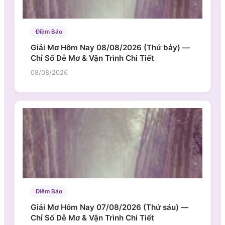
Điềm Báo
Giải Mơ Hôm Nay 08/08/2026 (Thứ bảy) —
Chỉ Số Dễ Mơ & Vận Trình Chi Tiết
08/08/2026
Điềm Báo
Giải Mơ Hôm Nay 07/08/2026 (Thứ sáu) —
Chỉ Số Dễ Mơ & Vận Trình Chi Tiết