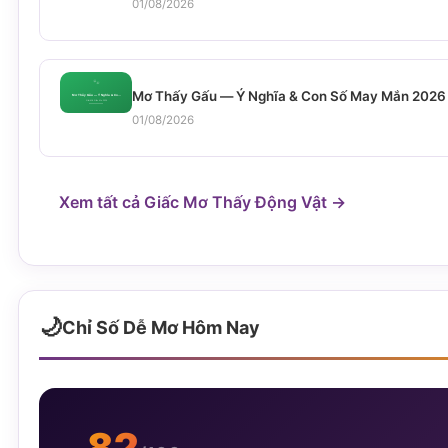
01/08/2026
Mơ Thấy Gấu — Ý Nghĩa & Con Số May Mắn 2026
01/08/2026
Xem tất cả Giấc Mơ Thấy Động Vật →
🌙
Chỉ Số Dễ Mơ Hôm Nay
09/08/2026
82