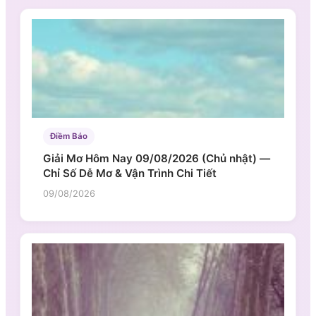
Điềm Báo
Giải Mơ Hôm Nay 09/08/2026 (Chủ nhật) —
Chỉ Số Dễ Mơ & Vận Trình Chi Tiết
09/08/2026