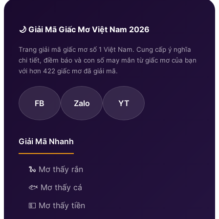
🌙 Giải Mã Giấc Mơ Việt Nam 2026
Trang giải mã giấc mơ số 1 Việt Nam. Cung cấp ý nghĩa
chi tiết, điềm báo và con số may mắn từ giấc mơ của bạn
với hơn 422 giấc mơ đã giải mã.
FB
Zalo
YT
Giải Mã Nhanh
🐍 Mơ thấy rắn
🐟 Mơ thấy cá
💵 Mơ thấy tiền