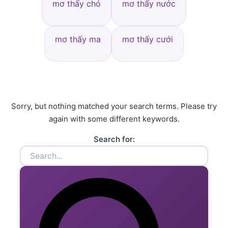
mơ thấy chó
mơ thấy nước
mơ thấy ma
mơ thấy cưới
Sorry, but nothing matched your search terms. Please try
again with some different keywords.
Search for: