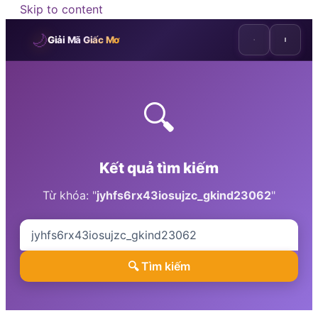
Skip to content
🌙
Giải Mã Giấc Mơ
🔍
Kết quả tìm kiếm
Từ khóa: "
jyhfs6rx43iosujzc_gkind23062
"
🔍 Tìm kiếm