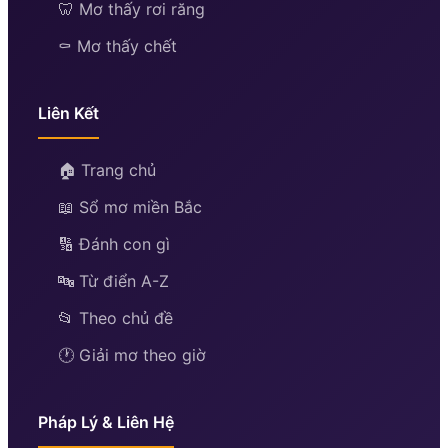
🦷 Mơ thấy rơi răng
⚰️ Mơ thấy chết
Liên Kết
🏠 Trang chủ
📖 Sổ mơ miền Bắc
🔢 Đánh con gì
🔤 Từ điển A-Z
📂 Theo chủ đề
🕐 Giải mơ theo giờ
Pháp Lý & Liên Hệ