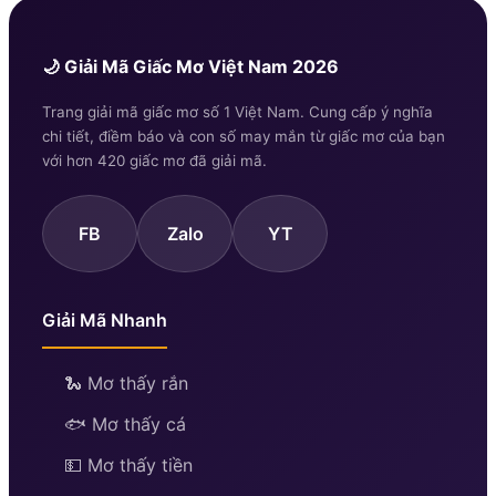
🌙 Giải Mã Giấc Mơ Việt Nam 2026
Trang giải mã giấc mơ số 1 Việt Nam. Cung cấp ý nghĩa
chi tiết, điềm báo và con số may mắn từ giấc mơ của bạn
với hơn 420 giấc mơ đã giải mã.
FB
Zalo
YT
Giải Mã Nhanh
🐍 Mơ thấy rắn
🐟 Mơ thấy cá
💵 Mơ thấy tiền