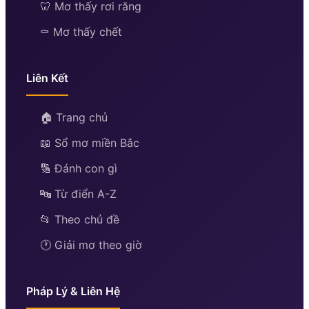
🦷 Mơ thấy rơi răng
⚰️ Mơ thấy chết
Liên Kết
🏠 Trang chủ
📖 Sổ mơ miền Bắc
🔢 Đánh con gì
🔤 Từ điển A-Z
📂 Theo chủ đề
🕐 Giải mơ theo giờ
Pháp Lý & Liên Hệ