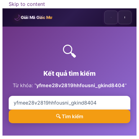
Skip to content
🌙
Giải Mã Giấc Mơ
🔍
Kết quả tìm kiếm
Từ khóa: "
yfmee28v2819hhfousni_gkind8404
"
🔍 Tìm kiếm