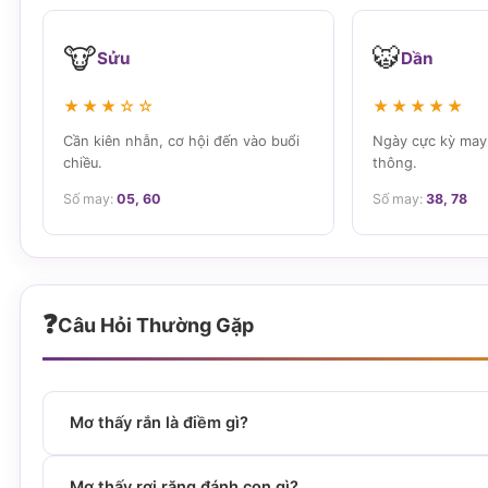
🐮
🐯
Sửu
Dần
★★★☆☆
★★★★★
Cần kiên nhẫn, cơ hội đến vào buổi
Ngày cực kỳ may
chiều.
thông.
Số may:
05, 60
Số may:
38, 78
❓
Câu Hỏi Thường Gặp
Mơ thấy rắn là điềm gì?
Mơ thấy rơi răng đánh con gì?