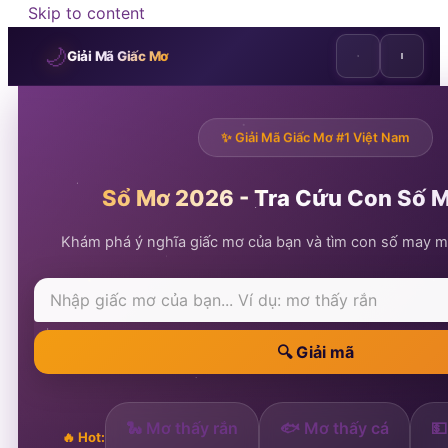
Skip to content
🌙
Giải Mã Giấc Mơ
✨ Giải Mã Giấc Mơ #1 Việt Nam
Sổ Mơ 2026 - Tra Cứu Con Số 
Khám phá ý nghĩa giấc mơ của bạn và tìm con số may m
🔍 Giải mã
🐍 Mơ thấy rắn
🐟 Mơ thấy cá
💵
🔥 Hot: