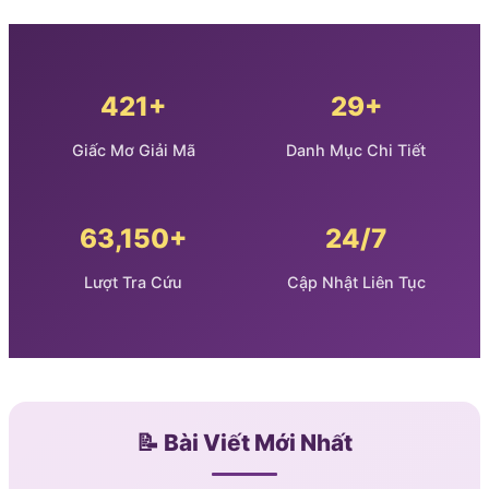
421+
29+
Giấc Mơ Giải Mã
Danh Mục Chi Tiết
63,150+
24/7
Lượt Tra Cứu
Cập Nhật Liên Tục
📝 Bài Viết Mới Nhất