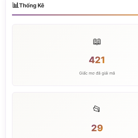
📊
Thống Kê
📖
421
Giấc mơ đã giải mã
📂
29