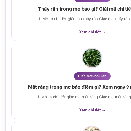
Thấy rắn trong mơ báo gì? Giải mã chi ti
1. Mô tả chi tiết giấc mơ thấy rắn Giấc mơ thấy rắn 
Xem chi tiết →
Giấc Mơ Phổ Biến
Mất răng trong mơ báo điềm gì? Xem ngay ý
1. Mô tả chi tiết giấc mơ mất răng Giấc mơ mất răng 
Xem chi tiết →