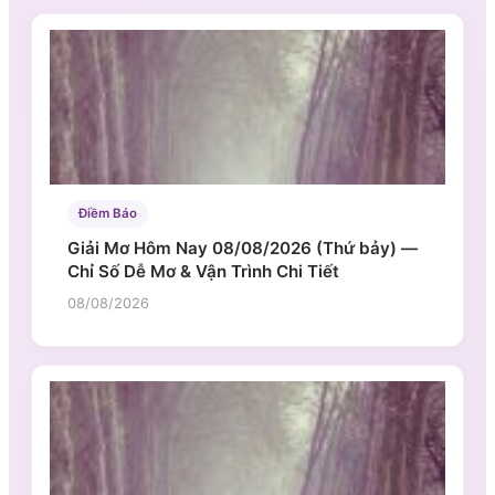
Điềm Báo
Giải Mơ Hôm Nay 08/08/2026 (Thứ bảy) —
Chỉ Số Dễ Mơ & Vận Trình Chi Tiết
08/08/2026