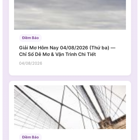
Điềm Báo
Giải Mơ Hôm Nay 04/08/2026 (Thứ ba) —
Chỉ Số Dễ Mơ & Vận Trình Chi Tiết
04/08/2026
Điềm Báo