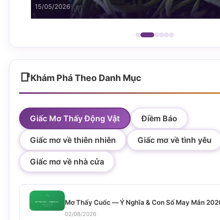
15/05/2026
📑
Khám Phá Theo Danh Mục
Giấc Mơ Thấy Động Vật
Điềm Báo
Giấc mơ về thiên nhiên
Giấc mơ về tình yêu
Giấc mơ về nhà cửa
Mơ Thấy Cuốc — Ý Nghĩa & Con Số May Mắn 202
02/08/2026