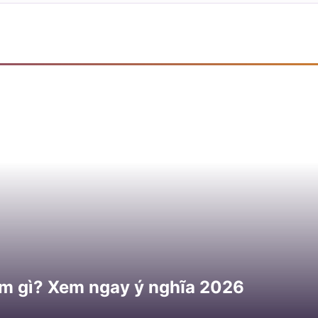
ềm gì? Xem ngay ý nghĩa 2026