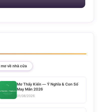
 mơ về nhà cửa
Mơ Thấy Kiến — Ý Nghĩa & Con Số
May Mắn 2026
01/08/2026