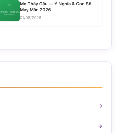
Mơ Thấy Gấu — Ý Nghĩa & Con Số
May Mắn 2026
01/08/2026
→
→