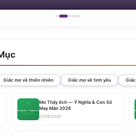
 Mục
Giấc mơ về thiên nhiên
Giấc mơ về tình yêu
Giấc
Mơ Thấy ếch — Ý Nghĩa & Con Số
May Mắn 2026
01/08/2026