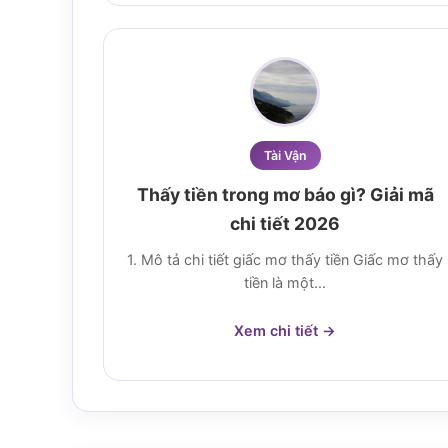
Tài Vận
Thấy tiền trong mơ báo gì? Giải mã
chi tiết 2026
1. Mô tả chi tiết giấc mơ thấy tiền Giấc mơ thấy
tiền là một...
Xem chi tiết →