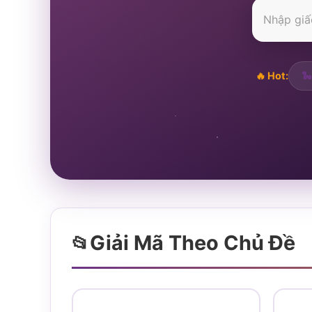
🔥 Hot:
🐍
Giải Mã Theo Chủ Đề
📂