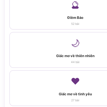
🔮
Điềm Báo
52 bài
🌙
Giấc mơ về thiên nhiên
44 bài
❤️
Giấc mơ về tình yêu
27 bài