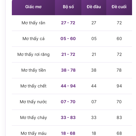
Giấc mơ
Bộ số
Đề đầu
Đề cuối
Mơ thấy rắn
27 - 72
27
72
Mơ thấy cá
05 - 60
05
60
Mơ thấy rơi răng
21 - 72
21
72
Mơ thấy tiền
38 - 78
38
78
Mơ thấy chết
44 - 94
44
94
Mơ thấy nước
07 - 70
07
70
Mơ thấy cháy
33 - 83
33
83
Mơ thấy máu
18 - 68
18
68