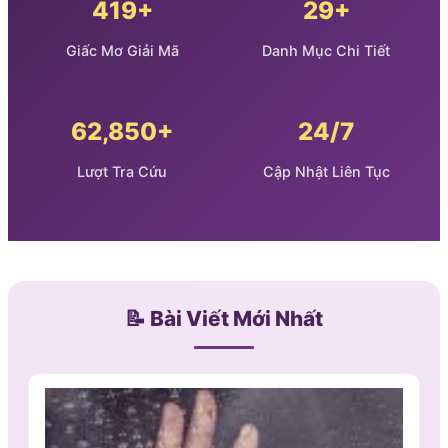
419+
29+
Giấc Mơ Giải Mã
Danh Mục Chi Tiết
62,850+
24/7
Lượt Tra Cứu
Cập Nhật Liên Tục
📝 Bài Viết Mới Nhất