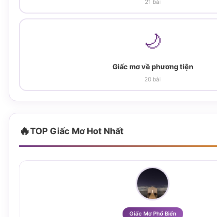
21 bài
🌙
Giấc mơ về phương tiện
20 bài
🔥
TOP Giấc Mơ Hot Nhất
Giấc Mơ Phổ Biến