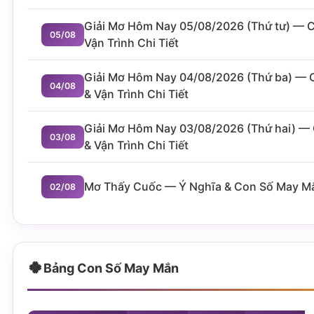
Giải Mơ Hôm Nay 05/08/2026 (Thứ tư) — C
05/08
Vận Trình Chi Tiết
Giải Mơ Hôm Nay 04/08/2026 (Thứ ba) — 
04/08
& Vận Trình Chi Tiết
Giải Mơ Hôm Nay 03/08/2026 (Thứ hai) —
03/08
& Vận Trình Chi Tiết
Mơ Thấy Cuốc — Ý Nghĩa & Con Số May M
02/08
🍀
Bảng Con Số May Mắn