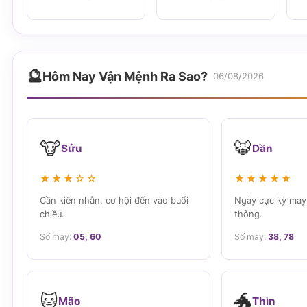
🔮
Hôm Nay Vận Mệnh Ra Sao?
06/08/2026
🐮
🐯
Sửu
Dần
★★★☆☆
★★★★★
Cần kiên nhẫn, cơ hội đến vào buổi
Ngày cực kỳ may
chiều.
thông.
Số may:
05, 60
Số may:
38, 78
🐱
🐲
Mão
Thìn