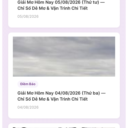
Giải Mơ Hôm Nay 05/08/2026 (Thứ tư) —
Chỉ Số Dễ Mơ & Vận Trình Chi Tiết
05/08/2026
Điềm Báo
Giải Mơ Hôm Nay 04/08/2026 (Thứ ba) —
Chỉ Số Dễ Mơ & Vận Trình Chi Tiết
04/08/2026