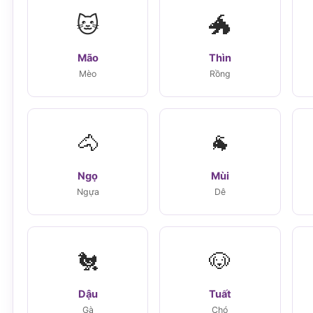
🐱
🐲
Mão
Thìn
Mèo
Rồng
🐴
🐐
Ngọ
Mùi
Ngựa
Dê
🐔
🐶
Dậu
Tuất
Gà
Chó