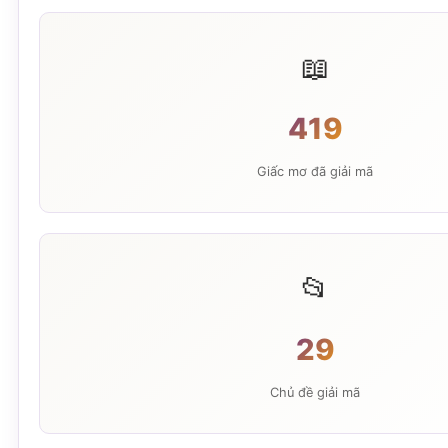
📖
419
Giấc mơ đã giải mã
📂
29
Chủ đề giải mã