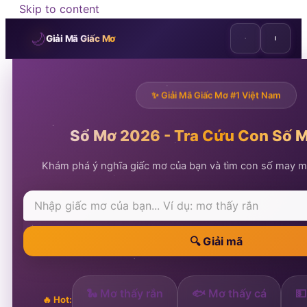
Skip to content
🌙
Giải Mã Giấc Mơ
✨ Giải Mã Giấc Mơ #1 Việt Nam
Sổ Mơ 2026 - Tra Cứu Con Số 
Khám phá ý nghĩa giấc mơ của bạn và tìm con số may m
🔍 Giải mã
🐍 Mơ thấy rắn
🐟 Mơ thấy cá
💵
🔥 Hot: