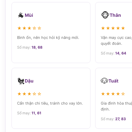
🐐
🐵
Mùi
Thân
★★★☆☆
★★★★★
Bình ổn, nên học hỏi kỹ năng mới.
Vận may cực cao
quyết đoán.
Số may:
18, 68
Số may:
14, 64
🐔
🐶
Dậu
Tuất
★★★☆☆
★★★★☆
Cẩn thận chi tiêu, tránh cho vay lớn.
Gia đình hòa thuậ
định.
Số may:
11, 61
Số may:
27, 83