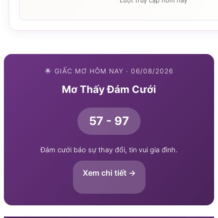
Lượt truy cập hôm nay
🌟 GIẤC MƠ HÔM NAY · 06/08/2026
Mơ Thấy Đám Cưới
57 - 97
Đám cưới báo sự thay đổi, tin vui gia đình.
Xem chi tiết →