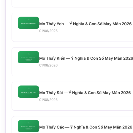
Mơ Thấy ếch — Ý Nghĩa & Con Số May Mắn 2026
01/08/2026
Mơ Thấy Kiến — Ý Nghĩa & Con Số May Mắn 202
01/08/2026
Mơ Thấy Sói — Ý Nghĩa & Con Số May Mắn 2026
01/08/2026
Mơ Thấy Cáo — Ý Nghĩa & Con Số May Mắn 2026