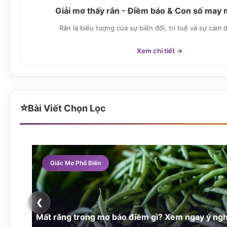
Giải mơ thấy rắn - Điềm báo & Con số may
Rắn là biểu tượng của sự biến đổi, trí tuệ và sự cám d
Xem chi tiết →
⭐
Bài Viết Chọn Lọc
Giấc Mơ Phổ Biến
❮
Mất răng trong mơ báo điềm gì? Xem ngay ý ng