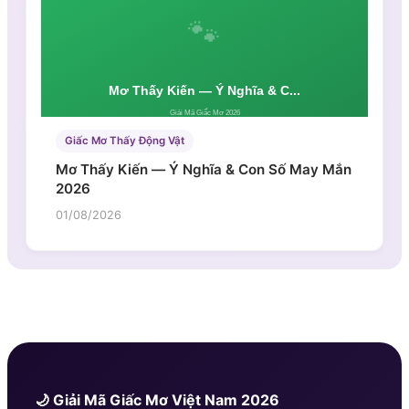
Giấc Mơ Thấy Động Vật
Mơ Thấy Kiến — Ý Nghĩa & Con Số May Mắn
2026
01/08/2026
🌙 Giải Mã Giấc Mơ Việt Nam 2026