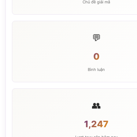
Chủ đề giải mã
💬
0
Bình luận
👥
1,247