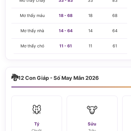
Mơ thấy cháy
33 - 83
33
83
Mơ thấy máu
18 - 68
18
68
Mơ thấy nhà
14 - 64
14
64
Mơ thấy chó
11 - 61
11
61
🐉
12 Con Giáp - Số May Mắn 2026
🐭
🐮
Tý
Sửu
Chuột
Trâu