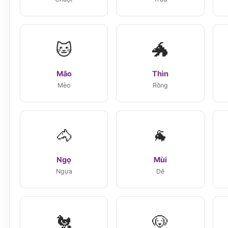
🐱
🐲
Mão
Thìn
Mèo
Rồng
🐴
🐐
Ngọ
Mùi
Ngựa
Dê
🐔
🐶