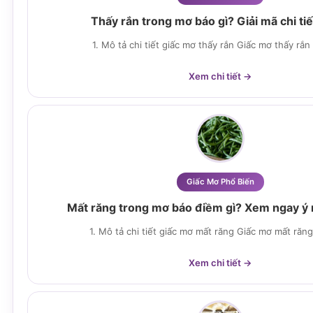
Thấy rắn trong mơ báo gì? Giải mã chi ti
1. Mô tả chi tiết giấc mơ thấy rắn Giấc mơ thấy rắn 
Xem chi tiết →
Giấc Mơ Phổ Biến
Mất răng trong mơ báo điềm gì? Xem ngay ý
1. Mô tả chi tiết giấc mơ mất răng Giấc mơ mất răng 
Xem chi tiết →