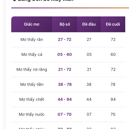
Giấc mơ
Bộ số
Đề đầu
Đề cuối
Mơ thấy rắn
27 - 72
27
72
Mơ thấy cá
05 - 60
05
60
Mơ thấy rơi răng
21 - 72
21
72
Mơ thấy tiền
38 - 78
38
78
Mơ thấy chết
44 - 94
44
94
Mơ thấy nước
07 - 70
07
70