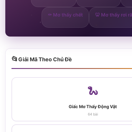
⚰️ Mơ thấy chết
🦷 Mơ thấy rơi r
📂
Giải Mã Theo Chủ Đề
🐍
Giấc Mơ Thấy Động Vật
64 bài