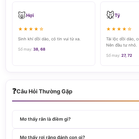
🐷
🐭
Hợi
Tý
★★★★☆
★★★★☆
Sinh khí dồi dào, có tin vui từ xa.
Tài lộc dồi dào, c
Nên đầu tư nhỏ.
Số may:
38, 68
Số may:
27, 72
❓
Câu Hỏi Thường Gặp
Mơ thấy rắn là điềm gì?
Mơ thấy rơi răng đánh con gì?