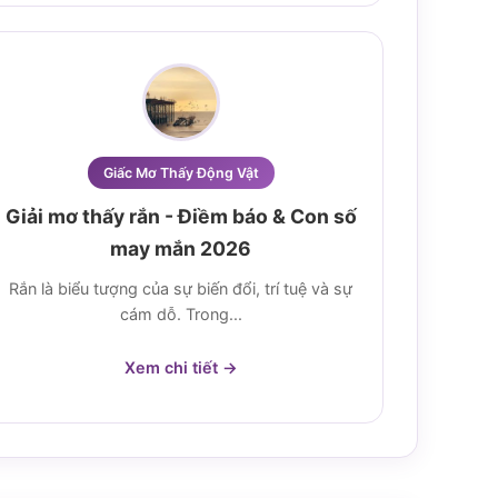
Giấc Mơ Thấy Động Vật
Giải mơ thấy rắn - Điềm báo & Con số
may mắn 2026
Rắn là biểu tượng của sự biến đổi, trí tuệ và sự
cám dỗ. Trong...
Xem chi tiết →