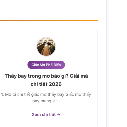
Giấc Mơ Phổ Biến
Thấy bay trong mơ báo gì? Giải mã
chi tiết 2026
1. Mô tả chi tiết giấc mơ thấy bay Giấc mơ thấy
bay mang lại...
Xem chi tiết →