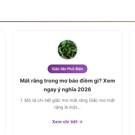
Giấc Mơ Phổ Biến
Mất răng trong mơ báo điềm gì? Xem
ngay ý nghĩa 2026
1. Mô tả chi tiết giấc mơ mất răng Giấc mơ mất
răng là một...
Xem chi tiết →