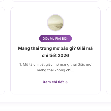
Giấc Mơ Phổ Biến
Mang thai trong mơ báo gì? Giải mã
chi tiết 2026
1. Mô tả chi tiết giấc mơ mang thai Giấc mơ
mang thai không chỉ...
Xem chi tiết →