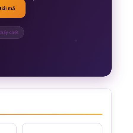
Giải mã
thấy chết