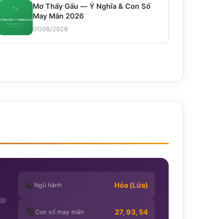
Mơ Thấy Gấu — Ý Nghĩa & Con Số
May Mắn 2026
01/08/2026
☯️
Hỏa (Lửa)
Ngũ hành
🔢
27, 93, 54
Con số may mắn