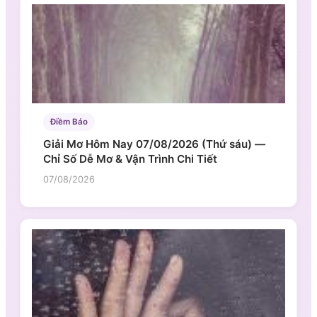
Điềm Báo
Giải Mơ Hôm Nay 07/08/2026 (Thứ sáu) —
Chỉ Số Dễ Mơ & Vận Trình Chi Tiết
07/08/2026