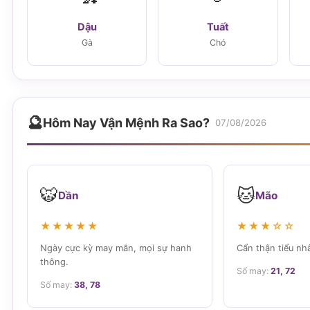
Dậu
Tuất
Gà
Chó
🔮
Hôm Nay Vận Mệnh Ra Sao?
07/08/2026
🐯
🐱
Dần
Mão
★★★★★
★★★☆☆
Ngày cực kỳ may mắn, mọi sự hanh
Cẩn thận tiểu nhâ
thông.
Số may:
21, 72
Số may:
38, 78