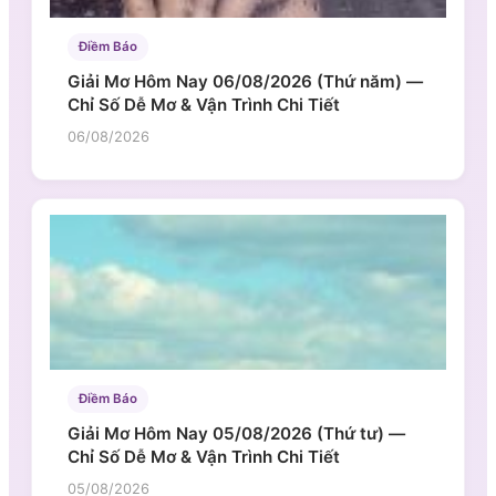
Điềm Báo
Giải Mơ Hôm Nay 06/08/2026 (Thứ năm) —
Chỉ Số Dễ Mơ & Vận Trình Chi Tiết
06/08/2026
Điềm Báo
Giải Mơ Hôm Nay 05/08/2026 (Thứ tư) —
Chỉ Số Dễ Mơ & Vận Trình Chi Tiết
05/08/2026