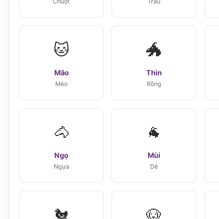
Chuột
Trâu
🐱
🐲
Mão
Thìn
Mèo
Rồng
🐴
🐐
Ngọ
Mùi
Ngựa
Dê
🐔
🐶