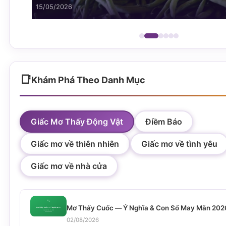
15/05/2026
📑
Khám Phá Theo Danh Mục
Giấc Mơ Thấy Động Vật
Điềm Báo
Giấc mơ về thiên nhiên
Giấc mơ về tình yêu
Giấc mơ về nhà cửa
Mơ Thấy Cuốc — Ý Nghĩa & Con Số May Mắn 202
02/08/2026