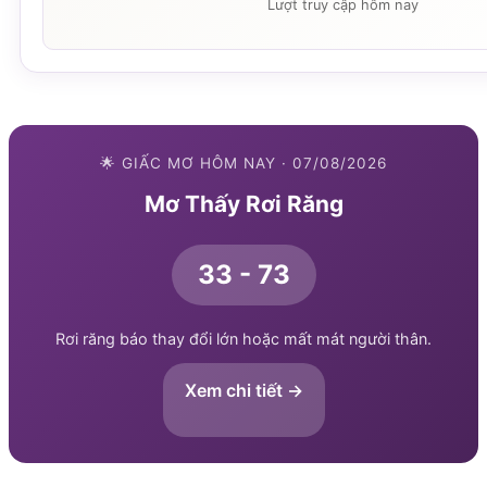
Lượt truy cập hôm nay
🌟 GIẤC MƠ HÔM NAY · 07/08/2026
Mơ Thấy Rơi Răng
33 - 73
Rơi răng báo thay đổi lớn hoặc mất mát người thân.
Xem chi tiết →