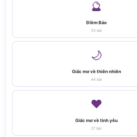
🔮
Điềm Báo
53 bài
🌙
Giấc mơ về thiên nhiên
44 bài
❤️
Giấc mơ về tình yêu
27 bài