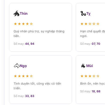
🐲
🐍
Thìn
Tỵ
★★★★☆
★★☆☆☆
Quý nhân phù trợ, sự nghiệp thăng
Hạn chế quyết đị
tiến.
ngơi.
Số may:
44, 94
Số may:
07, 70
🐴
🐐
Ngọ
Mùi
★★★★☆
★★★☆☆
Tình duyên tốt, công việc có tiến
Bình ổn, nên học
triển.
Số may:
18, 68
Số may:
33, 83