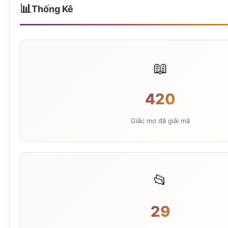
📊
Thống Kê
📖
420
Giấc mơ đã giải mã
📂
29